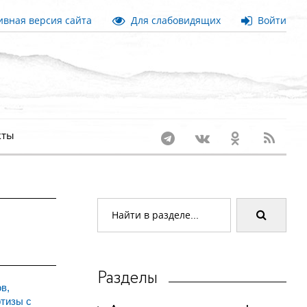
вная версия сайта
Для слабовидящих
Войти
кты
Разделы
в,
ртизы с