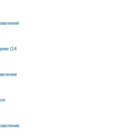
равление
рме (14
авление
для
равление