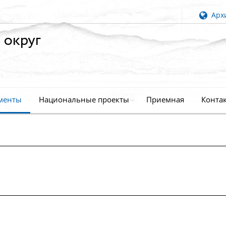
Архи
 округ
менты
Национальные проекты
Приемная
Конта