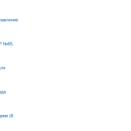
равление
Р №65,
для
нда
рме (8