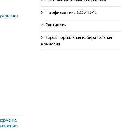
Противодействие коррупции
Профилактика COVID-19
уального
Реквизиты
Территориальная избирательная
комиссия
форме на
равление