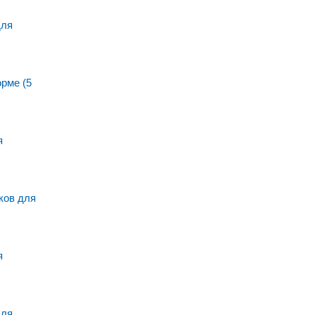
для
рме (5
я
ов для
я
для