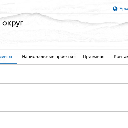
Архи
 округ
менты
Национальные проекты
Приемная
Конта