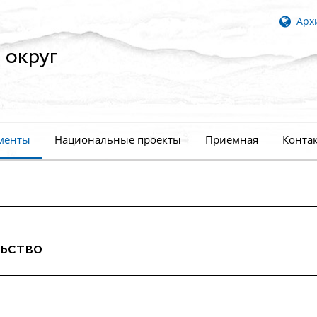
Архи
 округ
менты
Национальные проекты
Приемная
Конта
ьство