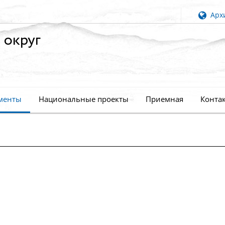
Архи
 округ
менты
Национальные проекты
Приемная
Конта