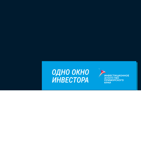
8(800)500-35-25
t.me/investprim