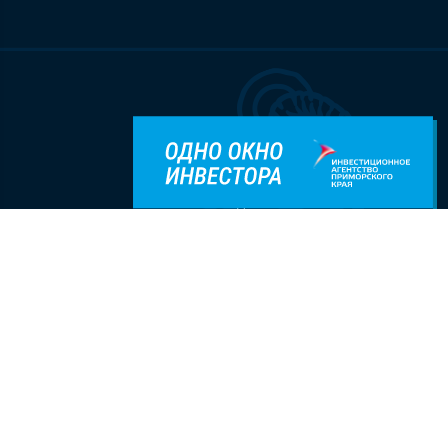
Разделы
О Находке
Администрация
События
Документы
Национальные проекты
8(800)500-35-25
Приемная
t.me/investprim
Контакты
invest.primorsky.ru/ru
Обратная связь