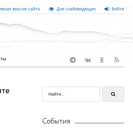
вная версия сайта
Для слабовидящих
Войти
кты
йте
События