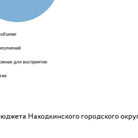
 объеме
ополнений
ожная для восприятия
тия
бюджета Находкинского городского окру