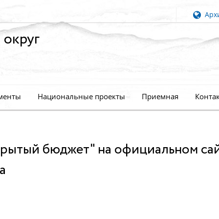
Архи
 округ
менты
Национальные проекты
Приемная
Конта
крытый бюджет" на официальном са
а