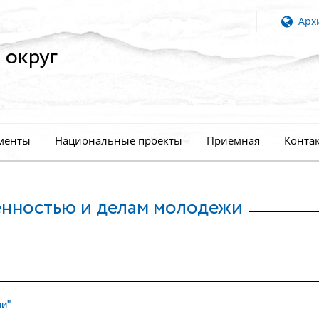
Архи
 округ
менты
Национальные проекты
Приемная
Конта
енностью и делам молодежи
и"