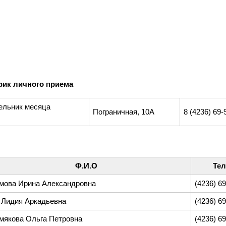
фик личного приема
ельник месяца
Пограничная, 10А
8 (4236) 69-
Ф.И.О
Те
мова Ирина Александровна
(4236) 6
 Лидия Аркадьевна
(4236) 6
мякова Ольга Петровна
(4236) 6