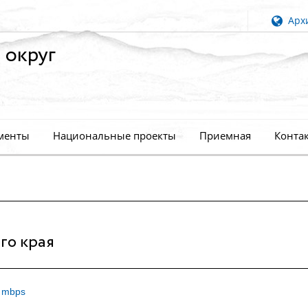
Архи
 округ
менты
Национальные проекты
Приемная
Конта
го края
 mbps