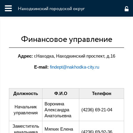
Находкинский городской округ
Финансовое управление
Адрес:
г.Находка, Находкинский проспект, д.16
E-mail:
findept@nakhodka-city.ru
Должность
Ф.И.О
Телефон
Воронина
Начальник
Александра
(4236) 69-21-04
управления
Анатольевна
Заместитель
Мягких Елена
начальника
(4236) 69-92-36