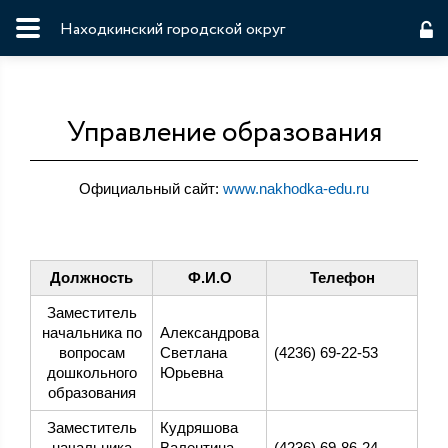
Находкинский городской округ
Управление образования
Официальный сайт:
www.nakhodka-edu.ru
Должность
Ф.И.О
Телефон
Заместитель
начальника по
Александрова
вопросам
Светлана
(4236) 69-22-53
дошкольного
Юрьевна
образования
Заместитель
Кудряшова
начальника
Валентина
(4236) 69-86-24