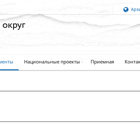
Архи
 округ
менты
Национальные проекты
Приемная
Конта