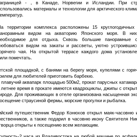
заграницей - , в Канаде, Норвегии и Исландии. При стр
спользовались материалы и технологии для арктического клима
емператур.
На территории комплекса расположены 15 круглогодичных
панорамным видом на акваторию Японского моря. В ни
необходимое для отдыха. Сквозь большие панорамные 
любоваться видом на закаты и рассветы, уютно устроившис
горячего чая. На открытой террасе каждого дома установл
или помечтать.
тской площадкой, с банями на берегу моря, купелями с горя
грилем для любителей приготовить барбекю.
 плавучий аквапарк площадью 500м2, прокат парусных катамара
 летнее время в прокате имеются квадроциклы, джипы с откры
рироде. Для проживающих в отеле организована насыщенная эк
посещение страусиной фермы, морские прогулки и рыбалка.
сийский путешественник Федор Конюхов открыл маяк-часовню 
шественников, а также подарил в часовню икону Святителя Н
дотворца открыты к посещению всем желающим.
упность-2 часа из Владивостока на любой машине по асфал