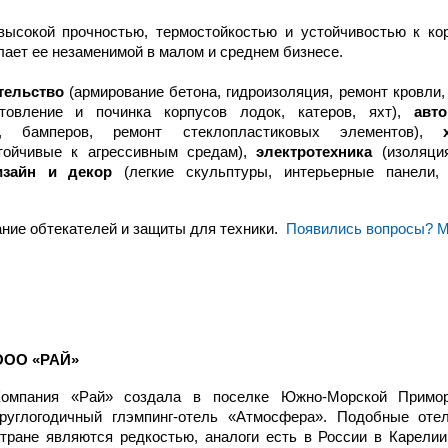
ысокой прочностью, термостойкостью и устойчивостью к ко
елает ее незаменимой в малом и среднем бизнесе.
тельство
(армирование бетона, гидроизоляция, ремонт кровли,
товление и починка корпусов лодок, катеров, яхт),
авт
, бамперов, ремонт стеклопластиковых элементов),
тойчивые к агрессивным средам),
электротехника
(изоляция
изайн и декор
(легкие скульптуры, интерьерные панели,
ание обтекателей и защиты для техники.
Появились вопросы? М
ООО «РАЙ»
Компания «Рай» создала в поселке Южно-Морской Примор
круглогодичный глэмпинг-отель «Атмосфера». Подобные оте
тране являются редкостью, аналоги есть в России в Карелии