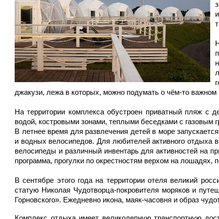
и
т
джакузи, лежа в которых, можно подумать о чём-то важном 
На территории комплекса обустроен приватный пляж с де
водой, костровыми зонами, теплыми беседками с газовым 
В летнее время для развлечения детей в море запускается
и водных велосипедов. Для любителей активного отдыха в
велосипеды и различный инвентарь для активностей на п
программа, прогулки по окрестностям верхом на лошадях, 
В сентябре этого года на территории отеля великий рос
статую Николая Чудотворца-покровителя моряков и путе
Горновского». Ежедневно икона, маяк-часовня и образ чу
Комплекс отдыха имеет великолепную транспортную дост