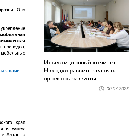
ррозии. Она
 укрепление
омобильная
химическая
 проводов,
 мебельные
Инвестиционный комитет
Находки рассмотрел пять
ы с вами
проектов развития
30.07.2026
ского края
ли в нашей
 и Алтае, а