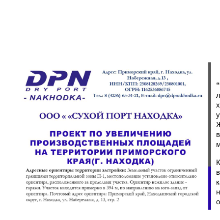
х
у
м
К
в
к
о