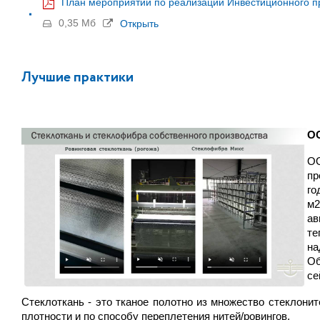
План мероприятий по реализации Инвестиционного 
0,35 Мб
Открыть
Лучшие практики
ОО
ОО
пр
го
м2
ав
те
на
Об
се
Стеклоткань - это тканое полотно из множество стеклони
плотности и по способу переплетения нитей/ровингов.