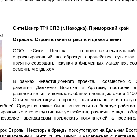
Сити Центр ТРК СПВ
(г. Находка), Приморский край
Отрасль: Строительная отрасль и
девелопмент
ООО «Сити Центр» - торгово-развлекательный 
спроектированный по образцу европейских aутлетов,
приятно совершать покупки в фирменных магазинах, со
семейным отдыхом.
В рамках инвестиционного проекта, совместно с К
развития Дальнего Востока и Арктики, построен д
развлекательный комплекс общей площадью около 1400 
Объем инвестиций в проект, реализованный в статус
рублей. Средства также были затрачены на благоустройство 
ировочные и конструктивные устройства, различные виды обо
позволяет арендаторам привлекать покупателей, а посетит
арок Европы. Некоторые бренды присутствуют на Дальнем Восто
азвлекательный центр «Сити Гейм» и набережная с беговыми