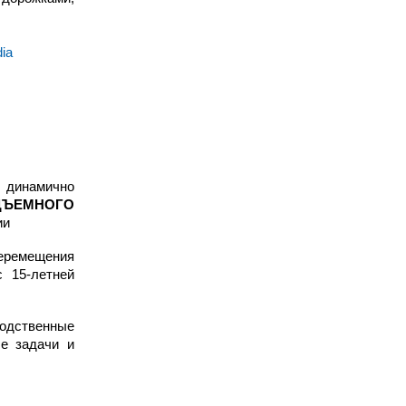
dia
инамично
ЪЕМНОГО
ии
еремещения
с 15-летней
водственные
е задачи и