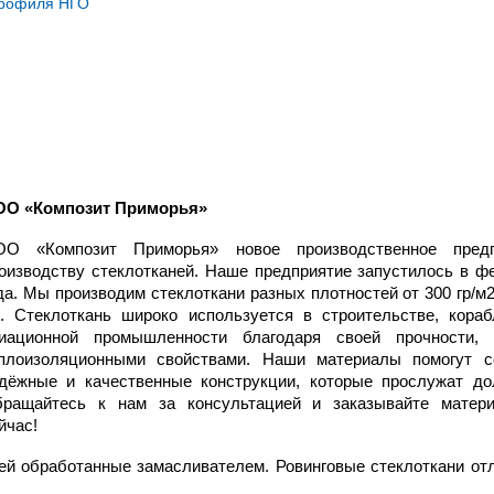
профиля НГО
О «Композит Приморья»
О «Композит Приморья» новое производственное пред
оизводству стеклотканей. Наше предприятие запустилось в ф
да. Мы производим стеклоткани разных плотностей от 300 гр/м2
. Стеклоткань широко используется в строительстве, кораб
иационной промышленности благодаря своей прочности, 
плоизоляционными свойствами. Наши материалы помогут с
дёжные и качественные конструкции, которые прослужат до
ращайтесь к нам за консультацией и заказывайте матер
йчас!
тей обработанные замасливателем. Ровинговые стеклоткани от