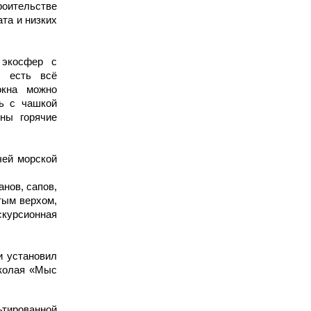
оительстве
та и низких
 экосфер с
х есть всё
окна можно
ь с чашкой
ены горячие
чей морской
нов, сапов,
тым верхом,
скурсионная
и установил
иколая «Мыс
ьтированной