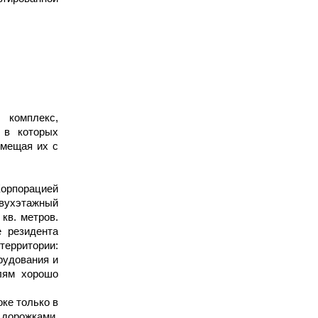
комплекс,
 в которых
вмещая их с
орпорацией
вухэтажный
кв. метров.
е резидента
территории:
рудования и
елям хорошо
ке только в
 дорожками,