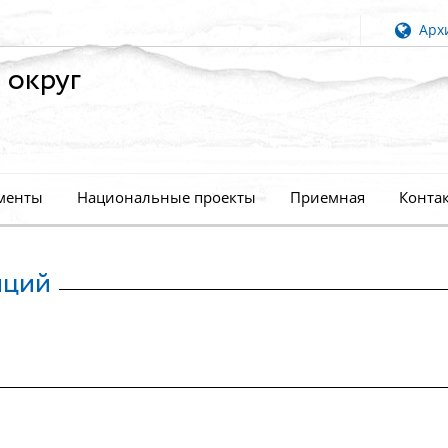
Архи
 округ
менты
Национальные проекты
Приемная
Конта
иций